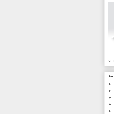
un 
Arc
►
►
►
►
►