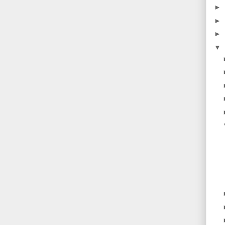
►
►
►
▼