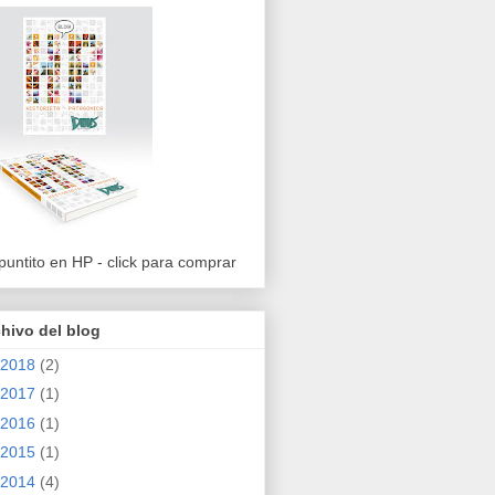
puntito en HP - click para comprar
hivo del blog
2018
(2)
2017
(1)
2016
(1)
2015
(1)
2014
(4)