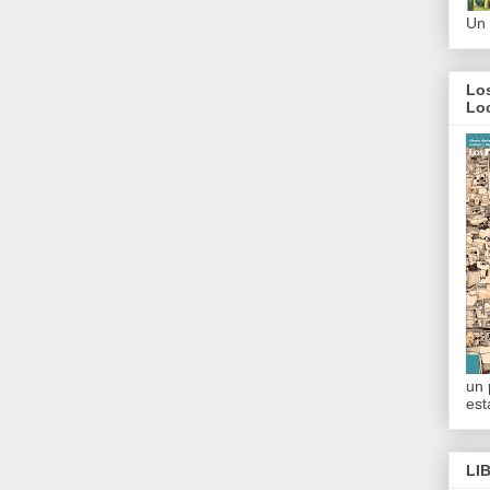
Un 
Los
Lo
un 
est
LI