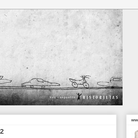
ww
42