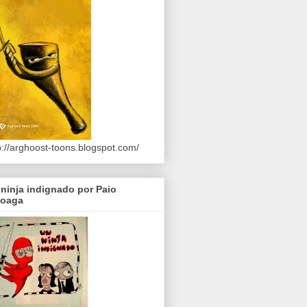
p://arghoost-toons.blogspot.com/
ninja indignado por Paio
loaga