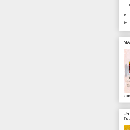
►
►
MA
kun
Un 
To