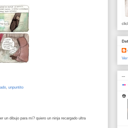
cli
Da
Ver
...
nado
,
unpuntito
 un dibujo para mí? quiero un ninja recargado ultra