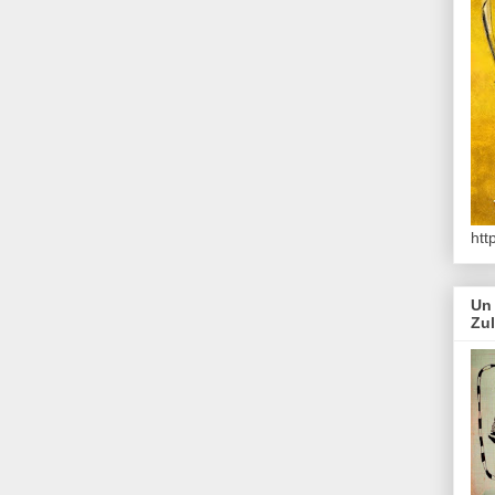
htt
Un 
Zu