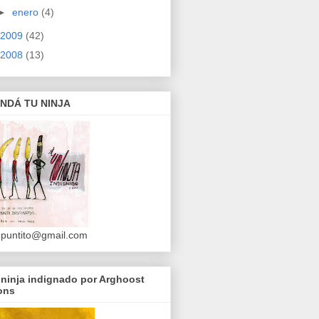
►
enero
(4)
2009
(42)
2008
(13)
NDÁ TU NINJA
puntito@gmail.com
ninja indignado por Arghoost
ons